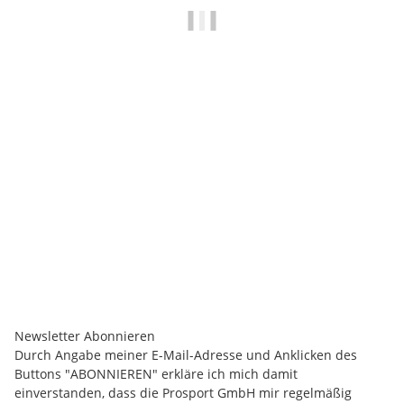
PROSPORT GMBH
Prosport ALLINCLUSIVE® 1L Premium Getränkekonzentrat -
P
ZERO SUGAR - mit Vitaminen
13,90 €
-
16,90 €
*
13,90 € pro 1 l
Weitere Variationen erhältlich.
Sofort verfügbar
Newsletter Abonnieren
Durch Angabe meiner E-Mail-Adresse und Anklicken des
Buttons "ABONNIEREN" erkläre ich mich damit
einverstanden, dass die Prosport GmbH mir regelmäßig