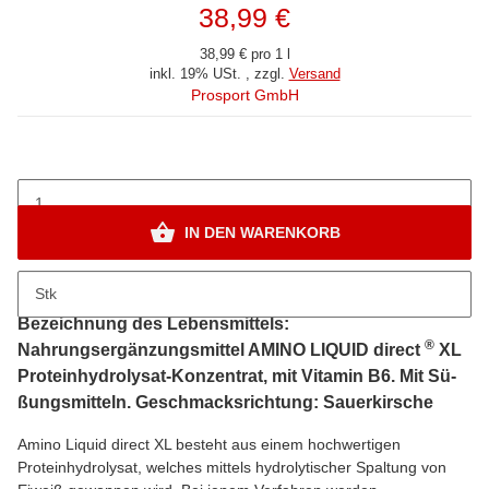
38,99 €
38,99 € pro 1 l
inkl. 19% USt. , zzgl.
Versand
Prosport GmbH
IN DEN WARENKORB
Stk
Beschreibung
Bezeichnung des Lebensmittels:
®
Nahrungsergänzungsmittel AMINO LIQUID di­rect
XL
Proteinhy­dro­ly­sa­t-Konzentrat, mit Vitamin B6. Mit Sü­
ßungs­mit­teln. Geschmacksrichtung: Sauerkirsche
Amino Liquid direct XL besteht aus einem hochwertigen
Proteinhydrolysat, welches mittels hydrolytischer Spaltung von