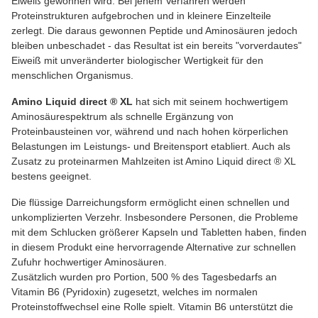
Eiweiß gewonnen wird. Bei jenem Verfahren werden
Proteinstrukturen aufgebrochen und in kleinere Einzelteile
zerlegt. Die daraus gewonnen Peptide und Aminosäuren jedoch
bleiben unbeschadet - das Resultat ist ein bereits "vorverdautes"
Eiweiß mit unveränderter biologischer Wertigkeit für den
menschlichen Organismus.
Amino Liquid direct
®
XL
hat sich mit seinem hochwertigem
Aminosäurespektrum als schnelle Ergänzung von
Proteinbausteinen vor, während und nach hohen körperlichen
Belastungen im Leistungs- und Breitensport etabliert. Auch als
Zusatz zu proteinarmen Mahlzeiten ist Amino Liquid direct ® XL
bestens geeignet.
Die flüssige Darreichungsform ermöglicht einen schnellen und
unkomplizierten Verzehr. Insbesondere Personen, die Probleme
mit dem Schlucken größerer Kapseln und Tabletten haben, finden
in diesem Produkt eine hervorragende Alternative zur schnellen
Zufuhr hochwertiger Aminosäuren.
Zusätzlich wurden pro Portion, 500 % des Tagesbedarfs an
Vitamin B6 (Pyridoxin) zugesetzt, welches im normalen
Proteinstoffwechsel eine Rolle spielt. Vitamin B6 unterstützt die