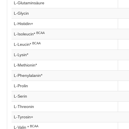
L-Glutaminsäure
L-Glycin
L-Histidin+
BCAA
L-Isoleucin*
BCAA
L-Leucin*
L-Lysin*
L-Methionin*
L-Phenylalanin*
L-Prolin
L-Serin
L-Threonin
L-Tyrosin+
BCAA
L-Valin *