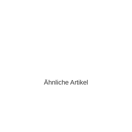
PROSPORT GMBH
Prosport Glucosamin MSM 90 Kapseln
19,90 €
*
221,11 € pro kg
Sofort verfügbar
Lieferzeit:
2 Werktage
(DE - Ausland abweichend)
Ähnliche Artikel
Bestseller