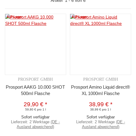
Artikel
1
-
6
von
6
Auf Lager
Auf Lager
PROSPORT GMBH
PROSPORT GMBH
Prosport AAKG 10.000 SHOT
Prosport Amino Liquid direct®
500ml Flasche
XL 1000ml Flasche
29,90 €
*
38,99 €
*
59,80 € pro 1 l
38,99 € pro 1 l
Sofort verfügbar
Sofort verfügbar
Lieferzeit:
2 Werktage
(DE -
Lieferzeit:
2 Werktage
(DE -
Ausland abweichend)
Ausland abweichend)